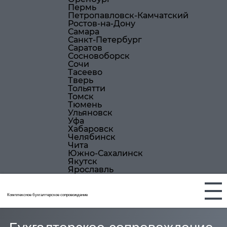
Пермь
Петропавловск-Камчатский
Ростов-на-Дону
Самара
Санкт-Петербург
Саратов
Сосновоборск
Сочи
Тасеево
Тверь
Тольятти
Томск
Тюмень
Ульяновск
Уфа
Хабаровск
Челябинск
Чита
Южно-Сахалинск
Якутск
Ярославль
Комплексное бухгалтерское сопровождение