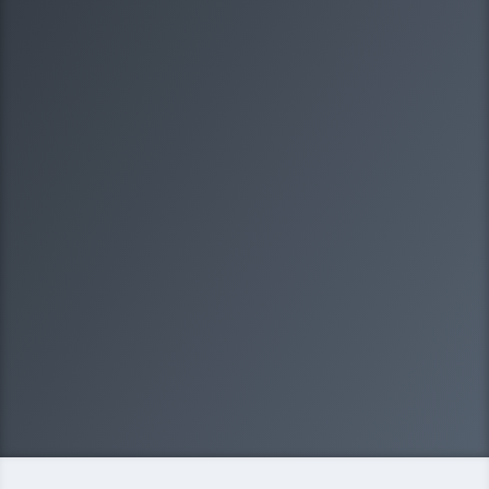
1/8
Какая у вас организационно-
правовая форма?
Выберите один вариантов ответа
ООО
ИП
Некоммерческая организация