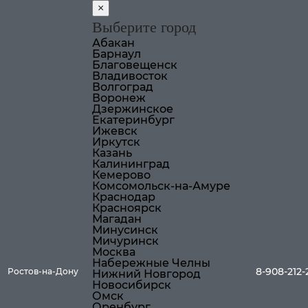
×
Выберите город
Абакан
Барнаул
Благовещенск
Владивосток
Волгоград
Воронеж
Дзержинское
Екатеринбург
Ижевск
Иркутск
Казань
Калининград
Кемерово
Комсомольск-на-Амуре
Краснодар
Красноярск
Магадан
Минусинск
Мичуринск
Москва
Набережные Челны
8-908-212-
Ростов-на-Дону
Нижний Новгород
Новосибирск
Омск
Оренбург