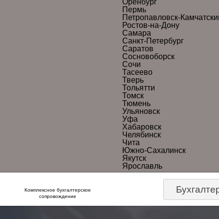
Оренбург
Пермь
Петропавловск-Камчатски
Ростов-на-Дону
Самара
Санкт-Петербург
Саратов
Сосновоборск
Сочи
Тасеево
Тверь
Тольятти
Томск
Тюмень
Ульяновск
Уфа
Хабаровск
Челябинск
Чита
Южно-Сахалинск
Якутск
Ярославль
Бухгалте
Комплексное бухгалтерское
сопровождение