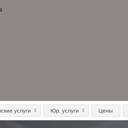
й
рские услуги
Юр. услуги
Цены